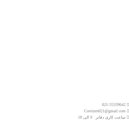
- حساب کاربری
- سبد خرید
- مجوز نمایندگی
- دریافت نمایندگی
لینک های مهم
- صفحه اصلی
- محصولات
- قوانین و مقررات
مسیر های ارتباطی
021-55339642
Coreizen021@gmail.com
ساعت کاری دفاتر : 9 الی 18