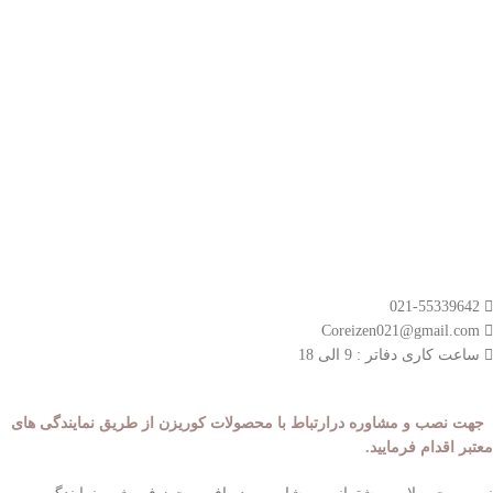
- دریافت نمایندگی
لینک های مهم
- صفحه اصلی
- محصولات
- قوانین و مقررات
مسیر های ارتباطی
021-55339642
Coreizen021@gmail.com
ساعت کاری دفاتر : 9 الی 18
جهت نصب و مشاوره درارتباط با محصولات کوریزن از طریق نمایندگی های
معتبر اقدام فرمایید.