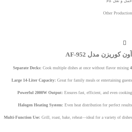
حمل و نقل کالا
Other Production
آون کوریزن مدل AF-952
Cook multiple dishes at once without flavor mixing
4 Separate Decks:
Large 14-Liter Capacity:
Great for family meals or entertaining guests
Powerful 2000W Output:
Ensures fast, efficient, and even cooking
Halogen Heating System:
Even heat distribution for perfect results
Multi-Function Use:
Grill, roast, bake, reheat—ideal for a variety of dishes