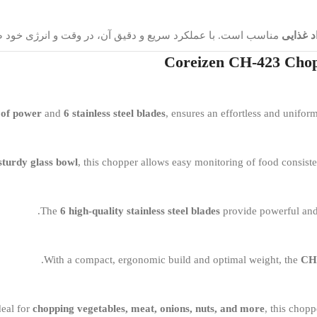
د غذایی
مناسب است. با عملکرد سریع و دقیق آن، در وقت و انرژی خود ص
Coreizen CH-423 Chop
 of power
and
6 stainless steel blades
, ensures an effortless and unifor
sturdy glass bowl
, this chopper allows easy monitoring of food consis
The
6 high-quality stainless steel blades
provide powerful and 
With a compact, ergonomic build and optimal weight, the
CH
deal for
chopping vegetables, meat, onions, nuts, and more
, this chopp