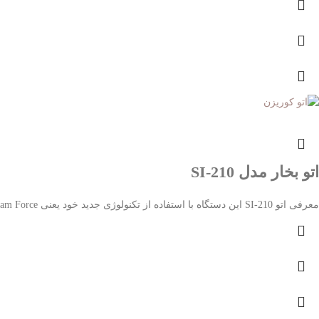
اتو بخار مدل SI-210
معرفی اتو SI-210 این دستگاه با استفاده از تکنولوژی جدید خود یعنی Steam Force ، بخار فشرده ی بسیار پرقدرتی