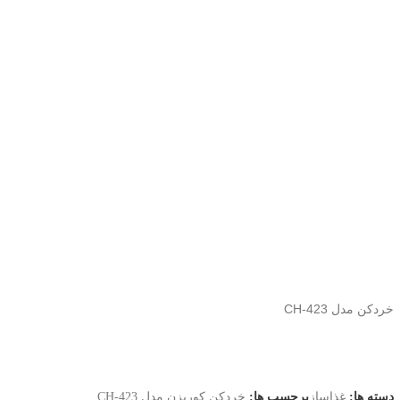
خردکن مدل CH-423
دسته ها:
غذاساز
برچسب ها:
خردکن کوریزن مدل CH-423