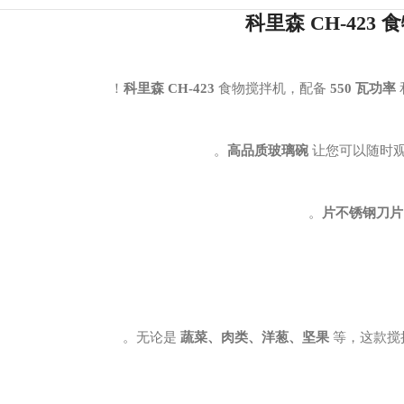
科里森 CH-42
科里森 CH-423
食物搅拌机，配备
550 瓦功率
高品质玻璃碗
让您可以随时
无论是
蔬菜、肉类、洋葱、坚果
等，这款搅