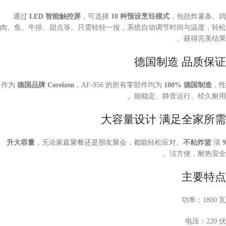
通过
LED 智能触控屏
，可选择
10 种预设烹饪模式
，包括炸薯条、鸡
肉、鱼、牛排、甜点等。只需轻轻一按，系统自动调节时间与温度，轻松
获得完美结果。
德国制造 品质保证
作为
德国品牌 Coreizen
，AF-956 的所有零部件均为
100% 德国制造
，性
能稳定、静音运行、经久耐用。
大容量设计 满足全家所需
，无论家庭聚餐还是朋友聚会，都能轻松应对。
不粘炸篮
清
9 升大容量
洁方便，耐热安全。
主要特点
功率：1800 瓦
电压：220 伏