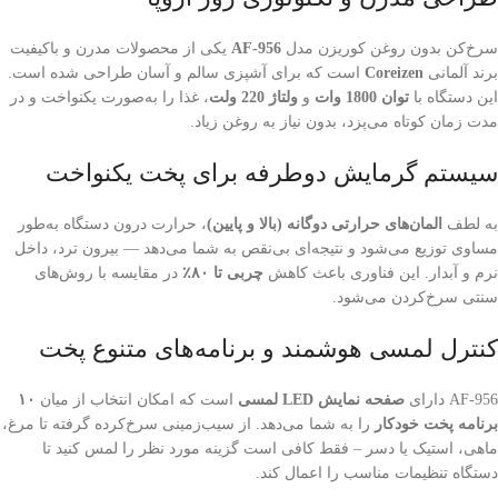
سرخ‌کن بدون روغن کوریزن مدل
AF-956
یکی از محصولات مدرن و باکیفیت
برند آلمانی
Coreizen
است که برای آشپزی سالم و آسان طراحی شده است.
این دستگاه با
توان 1800 وات
و
ولتاژ 220 ولت
، غذا را به‌صورت یکنواخت و در
مدت زمان کوتاه می‌پزد، بدون نیاز به روغن زیاد.
سیستم گرمایش دوطرفه برای پخت یکنواخت
به لطف
المان‌های حرارتی دوگانه (بالا و پایین)
، حرارت درون دستگاه به‌طور
مساوی توزیع می‌شود و نتیجه‌ای بی‌نقص به شما می‌دهد — بیرون ترد، داخل
نرم و آبدار. این فناوری باعث کاهش
چربی تا ۸۰٪
در مقایسه با روش‌های
سنتی سرخ‌کردن می‌شود.
کنترل لمسی هوشمند و برنامه‌های متنوع پخت
AF-956 دارای
صفحه نمایش LED لمسی
است که امکان انتخاب از میان
۱۰
برنامه پخت خودکار
را به شما می‌دهد. از سیب‌زمینی سرخ‌کرده گرفته تا مرغ،
ماهی، استیک یا دسر – فقط کافی است گزینه مورد نظر را لمس کنید تا
دستگاه تنظیمات مناسب را اعمال کند.