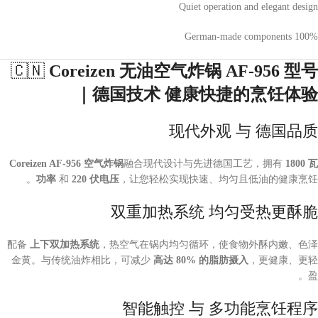
Quiet operation and elegant design
100% German-made components
🇨🇳
Coreizen 无油空气炸锅 AF-956 型号
｜德国技术 健康快捷的烹饪体验
现代外观 与 德国品质
Coreizen AF-956 空气炸锅
融合现代设计与先进德国工艺，拥有
1800 瓦
功率
和
220 伏电压
，让您轻松实现快速、均匀且低油的健康烹饪。
双重加热系统 均匀受热更酥脆
配备
上下双加热系统
，热空气在锅内均匀循环，使食物外酥内嫩、色泽
金黄。与传统油炸相比，可减少
高达 80% 的脂肪摄入
，更健康、更轻
盈。
智能触控 与 多功能烹饪程序