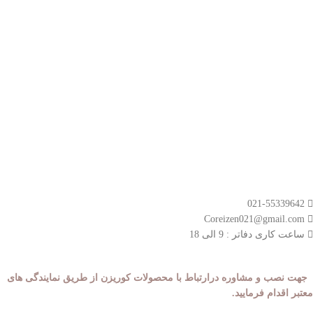
- مجوز نمایندگی
- دریافت نمایندگی
لینک های مهم
- صفحه اصلی
- محصولات
- قوانین و مقررات
مسیر های ارتباطی
021-55339642
Coreizen021@gmail.com
ساعت کاری دفاتر : 9 الی 18
جهت نصب و مشاوره درارتباط با محصولات کوریزن از طریق نمایندگی های
معتبر اقدام فرمایید.